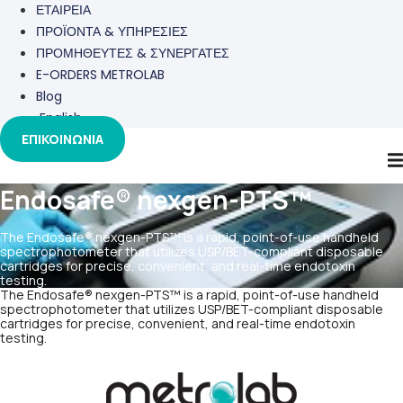
ΕΤΑΙΡΕΙΑ
ΠΡΟΪΟΝΤΑ & ΥΠΗΡΕΣΙΕΣ
ΠΡΟΜΗΘΕΥΤΕΣ & ΣΥΝΕΡΓΑΤΕΣ
E-ORDERS METROLAB
Blog
English
ΕΠΙΚΟΙΝΩΝΙΑ
Endosafe® nexgen-PTS™
The Endosafe® nexgen-PTS™ is a rapid, point-of-use handheld
spectrophotometer that utilizes USP/BET-compliant disposable
cartridges for precise, convenient, and real-time endotoxin
testing.
The Endosafe® nexgen-PTS™ is a rapid, point-of-use handheld
spectrophotometer that utilizes USP/BET-compliant disposable
cartridges for precise, convenient, and real-time endotoxin
testing.