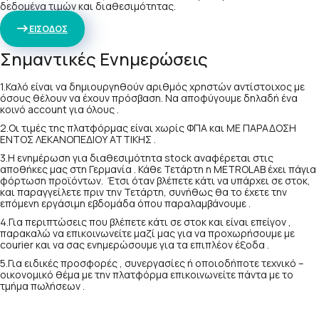
δεδομένα τιμών και διαθεσιμότητας.
ΕΙΣΟΔΟΣ
Σημαντικές Ενημερώσεις
1.Καλό είναι να δημιουργηθούν αριθμός χρηστών αντίστοιχος με
όσους θέλουν να έχουν πρόσβαση. Να αποφύγουμε δηλαδή ένα
κοινό account για όλους .
2.Οι τιμές της πλατφόρμας είναι χωρίς ΦΠΑ και ΜΕ ΠΑΡΑΔΟΣΗ
ΕΝΤΟΣ ΛΕΚΑΝΟΠΕΔΙΟΥ ΑΤΤΙΚΗΣ .
3.Η ενημέρωση για διαθεσιμότητα stock αναφέρεται στις
αποθήκες μας στη Γερμανία . Κάθε Τετάρτη η METROLAB έχει πάγια
φόρτωση προϊόντων. Έτσι όταν βλέπετε κάτι να υπάρχει σε στοκ,
και παραγγείλετε πριν την Τετάρτη, συνήθως θα το έχετε την
επόμενη εργάσιμη εβδομάδα όπου παραλαμβάνουμε .
4.Για περιπτώσεις που βλέπετε κάτι σε στοκ και είναι επείγον ,
παρακαλώ να επικοινωνείτε μαζί μας για να προχωρήσουμε με
courier και να σας ενημερώσουμε για τα επιπλέον έξοδα .
5.Για ειδικές προσφορές , συνεργασίες ή οποιοδήποτε τεχνικό –
οικονομικό θέμα με την πλατφόρμα επικοινωνείτε πάντα με το
τμήμα πωλήσεων .