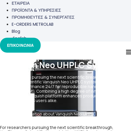
ΕΤΑΙΡΕΙΑ
ΠΡΟΪΟΝΤΑ & ΥΠΗΡΕΣΙΕΣ
ΠΡΟΜΗΘΕΥΤΕΣ & ΣΥΝΕΡΓΑΤΕΣ
E-ORDERS METROLAB
Blog
English
ΕΠΙΚΟΙΝΩΝΙΑ
Vanquish Neo UHPLC System
For researchers pursuing the next scientific breakthrough,
the Thermo Scientific Vanquish Neo UHPLC system delivers
maximum performance 24/7 for reproducible nano-, capillary-, and
micro-flow LC-MS. Combining a high degree of innovation with the
best-in-class Vanquish platform enhances productivity for novice
and expert LC-MS users alike.
Find more information about Vanquish Neo UHPLC System
here
.
For researchers pursuing the next scientific breakthrough,