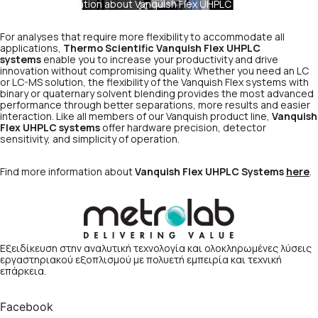
Find more information about Vanquish Flex UHPLC Systems
here
.
For analyses that require more flexibility to accommodate all
applications,
Thermo Scientific Vanquish Flex UHPLC
systems
enable you to increase your productivity and drive
innovation without compromising quality. Whether you need an LC
or LC-MS solution, the flexibility of the Vanquish Flex systems with
binary or quaternary solvent blending provides the most advanced
performance through better separations, more results and easier
interaction. Like all members of our Vanquish product line,
Vanquish
Flex UHPLC systems
offer hardware precision, detector
sensitivity, and simplicity of operation.
Find more information about
Vanquish Flex UHPLC Systems
here
.
Εξειδίκευση στην αναλυτική τεχνολογία και ολοκληρωμένες λύσεις
εργαστηριακού εξοπλισμού με πολυετή εμπειρία και τεχνική
επάρκεια.
Facebook