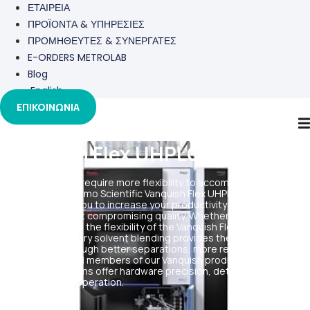
ΕΤΑΙΡΕΙΑ
ΠΡΟΪΟΝΤΑ & ΥΠΗΡΕΣΙΕΣ
ΠΡΟΜΗΘΕΥΤΕΣ & ΣΥΝΕΡΓΑΤΕΣ
E-ORDERS METROLAB
Blog
English
ΕΠΙΚΟΙΝΩΝΙΑ
Vanquish Flex UHPLC Systems
For analyses that require more flexibility to accommodate all
applications, Thermo Scientific Vanquish Flex UHPLC
systems enable you to increase your productivity and drive
innovation without compromising quality. Whether you need an LC
or LC-MS solution, the flexibility of the Vanquish Flex systems with
binary or quaternary solvent blending provides the most advanced
performance through better separations, more results and easier
interaction. Like all members of our Vanquish product line, Vanquish
Flex UHPLC systems offer hardware precision, detector sensitivity,
and simplicity of operation.