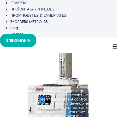
ΕΤΑΙΡΕΙΑ
ΠΡΟΪΟΝΤΑ & ΥΠΗΡΕΣΙΕΣ
ΠΡΟΜΗΘΕΥΤΕΣ & ΣΥΝΕΡΓΑΤΕΣ
E-ORDERS METROLAB
Blog
English
ΕΠΙΚΟΙΝΩΝΙΑ
TRACE™ 1310 Gas
Chromatograph
Boost productivity, accelerate response times, and lower your
total cost of ownership with the Thermo Scientific™ TRACE™ 1310
Gas Chromatograph. Providing versatility and exceptional GC and
GC-MS performance, it’s an ideal choice for larger production and
QA/QC laboratories and research organizations. This system
features a full touch screen for instrument control, status
monitoring and on-instrument methods development. With its
instant connect injectors and detectors, you can change modules
in minutes to reconfigure for a different workflow, develop new
methods and eliminate maintenance downtime.