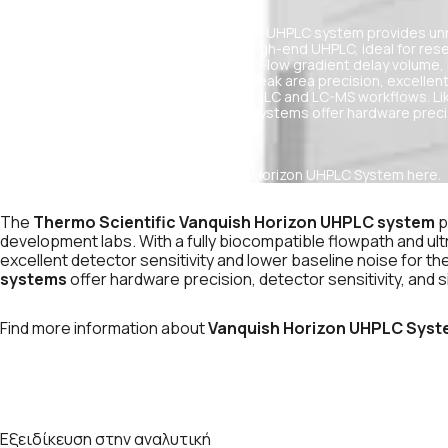
The Thermo Scientific Vanquish Horizon UHPLC system provides un
throughput for applications requiring high-end UHPLC, ideal for re
a fully biocompatible flowpath and ultra-low gradient delay volume, 
with unsurpassed retention time and peak area precision, excellent
baseline noise for the most demanding LC and LC-MS workflows. Lik
product line, Vanquish Horizon UHPLC systems offer hardware precis
simplicity of operation.
Find more information about Vanquish Horizon UHPLC System
here.
The
Thermo Scientific Vanquish Horizon UHPLC system
p
development labs. With a fully biocompatible flowpath and ult
excellent detector sensitivity and lower baseline noise for 
systems
offer hardware precision, detector sensitivity, and s
Find more information about
Vanquish Horizon UHPLC Sys
Εξειδίκευση στην αναλυτική