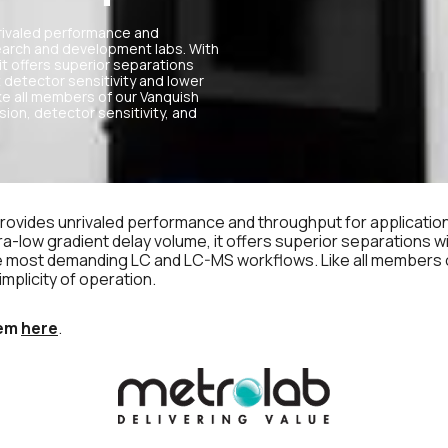
rivaled performance and
search and development labs. With
it offers superior separations
 detector sensitivity and lower
e all members of our Vanquish
ion, detector sensitivity, and
rovides unrivaled performance and throughput for application
ra-low gradient delay volume, it offers superior separations 
the most demanding LC and LC-MS workflows. Like all members o
implicity of operation.
tem
here
.