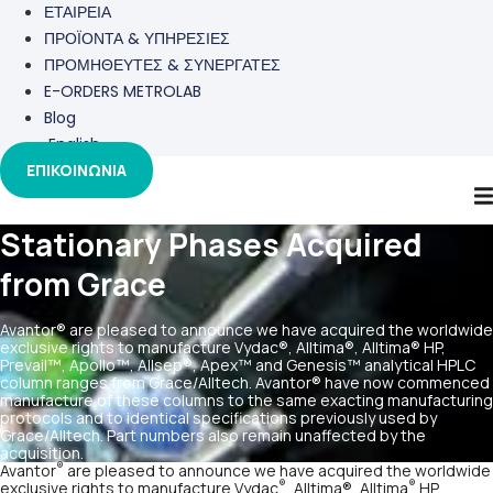
ΕΤΑΙΡΕΙΑ
ΠΡΟΪΟΝΤΑ & ΥΠΗΡΕΣΙΕΣ
ΠΡΟΜΗΘΕΥΤΕΣ & ΣΥΝΕΡΓΑΤΕΣ
E-ORDERS METROLAB
Blog
English
ΕΠΙΚΟΙΝΩΝΙΑ
Stationary Phases Acquired
from Grace
Avantor® are pleased to announce we have acquired the worldwide
exclusive rights to manufacture Vydac®, Alltima®, Alltima® HP,
Prevail™, Apollo™, Allsep®, Apex™ and Genesis™ analytical HPLC
column ranges from Grace/Alltech. Avantor® have now commenced
manufacture of these columns to the same exacting manufacturing
protocols and to identical specifications previously used by
Grace/Alltech. Part numbers also remain unaffected by the
acquisition.
®
Avantor
are pleased to announce we have acquired the worldwide
®
®
exclusive rights to manufacture Vydac
, Alltima®, Alltima
HP,