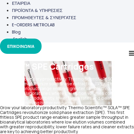
ΕΤΑΙΡΕΙΑ
ΠΡΟΪΟΝΤΑ & ΥΠΗΡΕΣΙΕΣ
ΠΡΟΜΗΘΕΥΤΕΣ & ΣΥΝΕΡΓΑΤΕΣ
E-ORDERS METROLAB
Blog
English
ΕΠΙΚΟΙΝΩΝΙΑ
SOLA™ SPE Cartridges
Grow your laboratory productivity. Thermo Scientific™ SOLA™ SPE
Cartridges revolutionize solid phase extraction (SPE). This first
fritless SPE product range enables greater sample throughput in
bioanalytical laboratories where low elution volumes combined
with greater reproducibility, lower failure rates and cleaner extracts
are key to achieving better productivity.
Grow your laboratory productivity. Thermo Scientific™ SOLA™ SPE
Cartridges revolutionize solid phase extraction (SPE). This first
fritless SPE product range enables greater sample throughput in
bioanalytical laboratories where low elution volumes combined
with greater reproducibility, lower failure rates and cleaner extracts
are key to achieving better productivity.