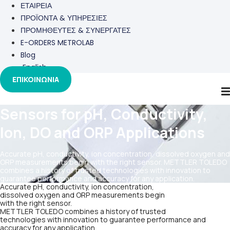
ΕΤΑΙΡΕΙΑ
ΠΡΟΪΟΝΤΑ & ΥΠΗΡΕΣΙΕΣ
ΠΡΟΜΗΘΕΥΤΕΣ & ΣΥΝΕΡΓΑΤΕΣ
E-ORDERS METROLAB
Blog
English
ΕΠΙΚΟΙΝΩΝΙΑ
Sensors for pH, Conductivity,
Ion, DO and ORP Applications
Accurate pH, conductivity, ion concentration, dissolved oxygen and
ORP measurements begin with the right sensor. METTLER TOLEDO
combines a history of trusted technologies with innovation to
guarantee performance and accuracy for any application.
Accurate pH, conductivity, ion concentration,
dissolved oxygen and ORP measurements begin
with the right sensor.
METTLER TOLEDO combines a history of trusted
technologies with innovation to guarantee performance and
accuracy for any application.