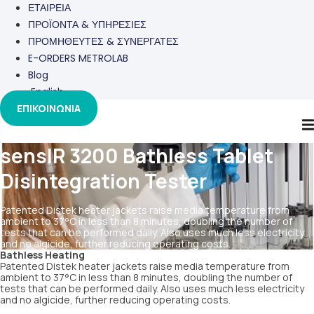
ΕΤΑΙΡΕΙΑ
ΠΡΟΪΟΝΤΑ & ΥΠΗΡΕΣΙΕΣ
ΠΡΟΜΗΘΕΥΤΕΣ & ΣΥΝΕΡΓΑΤΕΣ
E-ORDERS METROLAB
Blog
English
ΕΠΙΚΟΙΝΩΝΙΑ
sensIR 3200 Bathless Tablet
Disintegration Tester
Patented Distek heater jackets raise media temperature from
ambient to 37°C in less than 8 minutes, doubling the number of
tests that can be performed daily. Also uses much less electricity
and no algicide, further reducing operating costs.
Bathless Heating
Patented Distek heater jackets raise media temperature from
ambient to 37°C in less than 8 minutes, doubling the number of
tests that can be performed daily. Also uses much less electricity
and no algicide, further reducing operating costs.