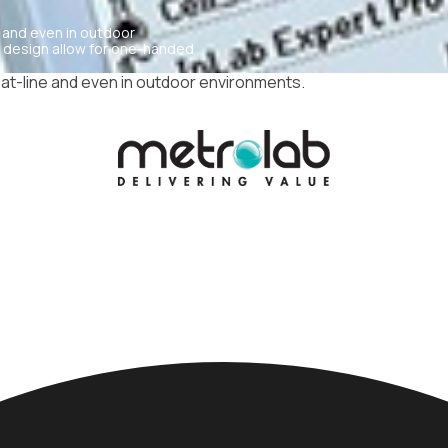
 and even in outdoor
c design allow for one-handed
at-line and even in outdoor environments.