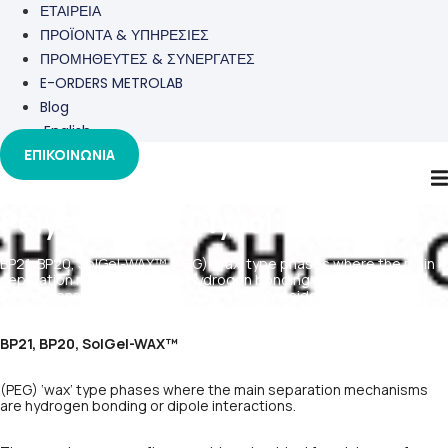
ΕΤΑΙΡΕΙΑ
ΠΡΟΪΟΝΤΑ & ΥΠΗΡΕΣΙΕΣ
ΠΡΟΜΗΘΕΥΤΕΣ & ΣΥΝΕΡΓΑΤΕΣ
E-ORDERS METROLAB
Blog
English
ΕΠΙΚΟΙΝΩΝΙΑ
Polyethylene Glycol
BP21, BP20, SolGel-WAX™ (PEG) ‘wax’ type phases where the main
separation mechanisms are hydrogen bonding or dipole
interactions. The wax phases are often considered as ideal for
mixtures of chemically different components such as those
contained in essential oils.
BP21, BP20, SolGel-WAX™
(PEG) ‘wax’ type phases where the main separation mechanisms
are hydrogen bonding or dipole interactions.