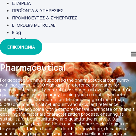
ΕΤΑΙΡΕΙΑ
ΠΡΟΪΟΝΤΑ & ΥΠΗΡΕΣΙΕΣ
ΠΡΟΜΗΘΕΥΤΕΣ & ΣΥΝΕΡΓΑΤΕΣ
E-ORDERS METROLAB
Blog
English
ΕΠΙΚΟΙΝΩΝΙΑ
Pharmaceutical
For decades we have supported the pharmaceutical community
with more than 10,000 high-quality reference standards for
pharmaceutical quality control from sources all over the world. Our
quality enables your accuracy, helping you to create ever better,
safer medicines: products in our Mikromol range of more than
5,000 pharmaceutical API, impurity and excipient reference
standards each come with a comprehensive Certificate of Analysis
detailing the material’s characterization process, ensuring its
suitability for both qualitative and quantitative analysis. Our
dedicated analytical, synthesis and customer service teams go
beyond the standard, and our depth of knowledge, decades of
manufacturing experience and scientific excellence ensure your