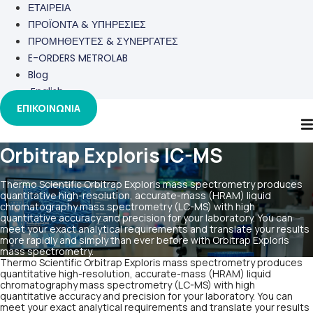
ΕΤΑΙΡΕΙΑ
ΠΡΟΪΟΝΤΑ & ΥΠΗΡΕΣΙΕΣ
ΠΡΟΜΗΘΕΥΤΕΣ & ΣΥΝΕΡΓΑΤΕΣ
E-ORDERS METROLAB
Blog
English
ΕΠΙΚΟΙΝΩΝΙΑ
Orbitrap Exploris IC-MS
Thermo Scientific Orbitrap Exploris mass spectrometry produces
quantitative high-resolution, accurate-mass (HRAM) liquid
chromatography mass spectrometry (LC-MS) with high
quantitative accuracy and precision for your laboratory. You can
meet your exact analytical requirements and translate your results
more rapidly and simply than ever before with Orbitrap Exploris
mass spectrometry.
Thermo Scientific Orbitrap Exploris mass spectrometry produces
quantitative high-resolution, accurate-mass (HRAM) liquid
chromatography mass spectrometry (LC-MS) with high
quantitative accuracy and precision for your laboratory. You can
meet your exact analytical requirements and translate your results