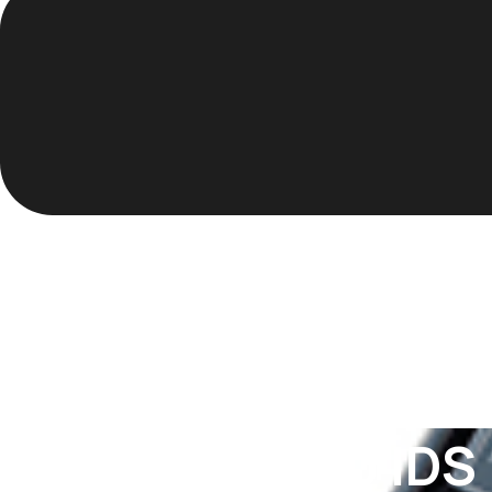
MutliLine 3620 IDS