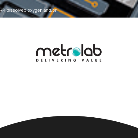
RP, dissolved oxygen and/or