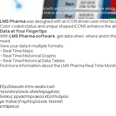
LMS Pharma was designed with an ICON driven user interface which g
experience. Color coded status and unique shaped ICONS enhance t
interface
LMS Pharma
was designed with an ICON driven user interface
Color coded status and unique shaped ICONS enhance the alre
Data at Your Fingertips
With
LMS Pharma software
, get data when, where and in th
need.
View your data in multiple formats:
– Real Time Maps
– Real Time/Historical Graphs
– Real Time/Historical Data Tables
Find more information about the LMS Pharma Real Time Moni
Εξειδίκευση στην αναλυτική
τεχνολογία και ολοκληρωμένες
λύσεις εργαστηριακού εξοπλισμού
με πολυετή εμπειρία και τεχνική
επάρκεια.