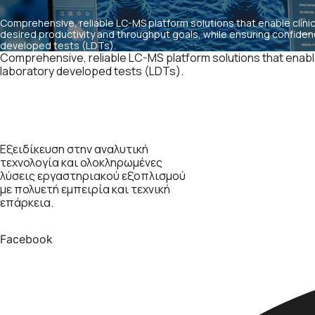
Comprehensive, reliable LC-MS platform solutions that enable clinic
desired productivity and throughput goals, while ensuring confidenc
developed tests (LDTs).
Comprehensive, reliable LC-MS platform solutions that enable 
laboratory developed tests (LDTs).
Εξειδίκευση στην αναλυτική
τεχνολογία και ολοκληρωμένες
λύσεις εργαστηριακού εξοπλισμού
με πολυετή εμπειρία και τεχνική
επάρκεια.
Facebook