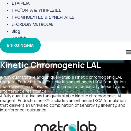
ΕΤΑΙΡΕΙΑ
ΠΡΟΪΟΝΤΑ & ΥΠΗΡΕΣΙΕΣ
ΠΡΟΜΗΘΕΥΤΕΣ & ΣΥΝΕΡΓΑΤΕΣ
E-ORDERS METROLAB
Blog
English
ΕΠΙΚΟΙΝΩΝΙΑ
Kinetic Chromogenic LAL
A fully quantitative and uniquely stable kinetic chromogenic LAL
reagent, Endochrome-K™ includes an enhanced KCA formulation
that delivers an unrivaled combination of sensitivity, linearity, and
interference resistance.
A fully quantitative and uniquely stable kinetic chromogenic LAL
reagent, Endochrome-K™ includes an enhanced KCA formulation
that delivers an unrivaled combination of sensitivity, linearity, and
interference resistance.