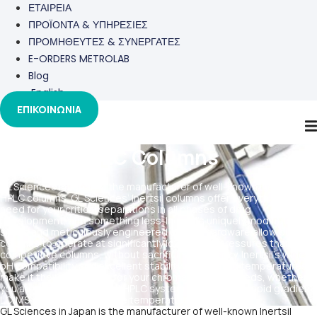
ΕΤΑΙΡΕΙΑ
ΠΡΟΪΟΝΤΑ & ΥΠΗΡΕΣΙΕΣ
ΠΡΟΜΗΘΕΥΤΕΣ & ΣΥΝΕΡΓΑΤΕΣ
E-ORDERS METROLAB
Blog
English
ΕΠΙΚΟΙΝΩΝΙΑ
Inertsil HPLC Columns
GL Sciences in Japan is the manufacturer of well-known Inertsil
HPLC columns. GL Sciences’ Inertsil columns offer everything you
need for your critical separations in all phases of drug
development, and something less. Inertsil’s uniquely modified
silicas and meticulously engineered column hardware allow our
columns to operate at significantly lower back pressures than
competitive columns, without sacrificing efficiency. Inertsil’s wide
pH compatibility and excellent stability at elevated temperatures
make it the ideal choice for your chromatography needs, whether
you are using a traditional HPLC system or the latest rapid gradient
LC/MS system with precise temperature control.
GL Sciences in Japan is the manufacturer of well-known Inertsil