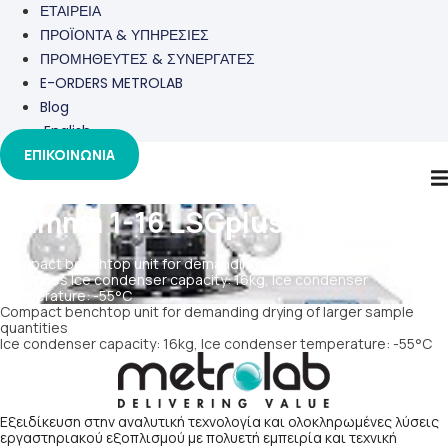
ΕΤΑΙΡΕΙΑ
ΠΡΟΪΟΝΤΑ & ΥΠΗΡΕΣΙΕΣ
ΠΡΟΜΗΘΕΥΤΕΣ & ΣΥΝΕΡΓΑΤΕΣ
E-ORDERS METROLAB
Blog
English
ΕΠΙΚΟΙΝΩΝΙΑ
Gamma 1-16 LSCplus
Compact benchtop unit for demanding drying of larger sample
quantities Ice condenser capacity: 16kg, Ice condenser
temperature: -55°C
Compact benchtop unit for demanding drying of larger sample
quantities
Ice condenser capacity: 16kg, Ice condenser temperature: -55°C
Εξειδίκευση στην αναλυτική τεχνολογία και ολοκληρωμένες λύσεις
εργαστηριακού εξοπλισμού με πολυετή εμπειρία και τεχνική