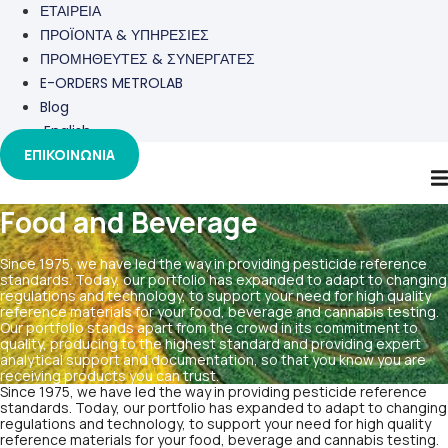
ΕΤΑΙΡΕΙΑ
ΠΡΟΪΟΝΤΑ & ΥΠΗΡΕΣΙΕΣ
ΠΡΟΜΗΘΕΥΤΕΣ & ΣΥΝΕΡΓΑΤΕΣ
E-ORDERS METROLAB
Blog
English
ΕΠΙΚΟΙΝΩΝΙΑ
Food and Beverage
Since 1975, we have led the way in providing pesticide reference
standards. Today, our portfolio has expanded to adapt to changing
regulations and technology, to support your need for high quality
reference materials for your food, beverage and cannabis testing.
Our portfolio stands apart from the crowd in its commitment to
quality, producing to the highest standard and providing expert
analytical support and documentation, so that you know you are
receiving products you can trust.
Since 1975, we have led the way in providing pesticide reference
standards. Today, our portfolio has expanded to adapt to changing
regulations and technology, to support your need for high quality
reference materials for your food, beverage and cannabis testing.