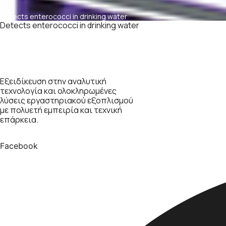
Detects enterococci in drinking water
Detects enterococci in drinking water
Εξειδίκευση στην αναλυτική
τεχνολογία και ολοκληρωμένες
λύσεις εργαστηριακού εξοπλισμού
με πολυετή εμπειρία και τεχνική
επάρκεια.
Facebook