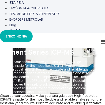
ΕΤΑΙΡΕΙΑ
ΠΡΟΪΟΝΤΑ & ΥΠΗΡΕΣΙΕΣ
ΠΡΟΜΗΘΕΥΤΕΣ & ΣΥΝΕΡΓΑΤΕΣ
E-ORDERS METROLAB
Blog
English
ΕΠΙΚΟΙΝΩΝΙΑ
Element Series ICP-MS
Clean up your spectra. Make your analysis easy. High-Resolution
ICP-MS is made for the most flexible and reliable analyses, for the
best analytical results. Perform accurate and reliable quantitative
multi-element analyses at trace level, with the highest sensitivity
and without complicated sample preparation. The Thermo
Scientific™ Element 2™ and Element XR™ High Resolution ICP-MS
systems cover the mg/L to sub pg/L concentration range—making
them especially suitable for semiconductor, geological and
material science laboratories.
Clean up your spectra. Make your analysis easy. High-Resolution
ICP-MS is made for the most flexible and reliable analyses, for the
best analytical results. Perform accurate and reliable quantitative