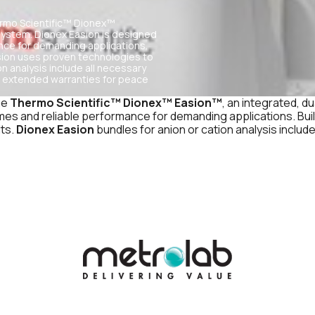
ermo Scientific™ Dionex™
system. Dionex Easion is designed
ance for demanding applications.
asion uses proven technologies to
n analysis include all necessary
l extended warranties for peace
he
Thermo Scientific™ Dionex™ Easion™
, an integrated, d
mes and reliable performance for demanding applications. Built
lts.
Dionex Easion
bundles for anion or cation analysis inclu