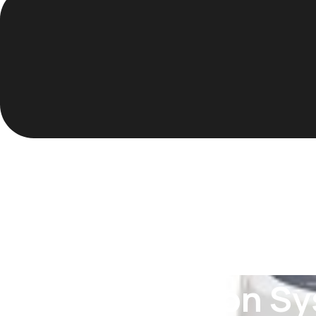
Dionex™ Easion S