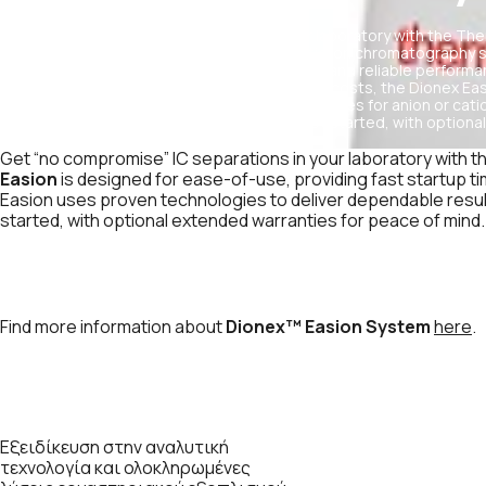
Get “no compromise” IC separations in your laboratory with the Th
Easion™, an integrated, dual piston, isocratic ion chromatography 
for ease-of-use, providing fast startup times and reliable perform
Built with the aim of maintaining low operating costs, the Dionex E
deliver dependable results. Dionex Easion bundles for anion or catio
hardware, software, and consumables to get started, with optiona
of mind.
Get “no compromise” IC separations in your laboratory with t
Easion
is designed for ease-of-use, providing fast startup ti
Easion uses proven technologies to deliver dependable resu
started, with optional extended warranties for peace of mind.
Find more information about
Dionex™ Easion System
here
.
Εξειδίκευση στην αναλυτική
τεχνολογία και ολοκληρωμένες