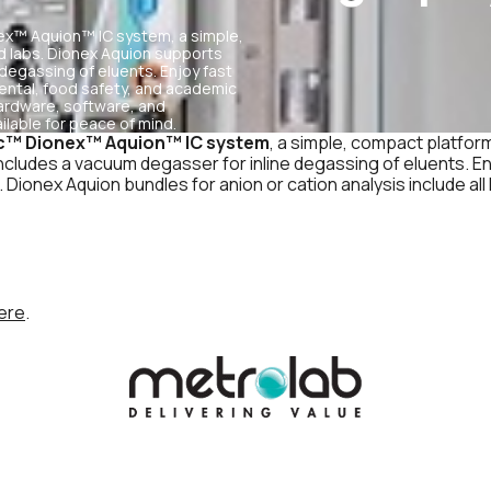
onex™ Aquion™ IC system, a simple,
d labs. Dionex Aquion supports
degassing of eluents. Enjoy fast
mental, food safety, and academic
 hardware, software, and
lable for peace of mind.
ic™ Dionex™ Aquion™ IC system
, a simple, compact platfor
cludes a vacuum degasser for inline degassing of eluents. En
. Dionex Aquion bundles for anion or cation analysis include a
ere
.