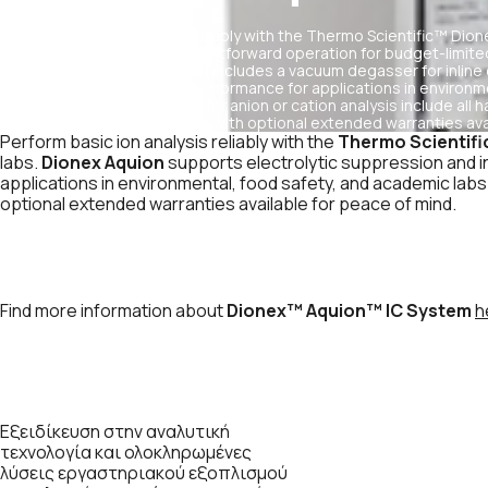
Perform basic ion analysis reliably with the Thermo Scientific™ Di
compact platform with straightforward operation for budget-limite
electrolytic suppression and includes a vacuum degasser for inline 
startup times and reliable performance for applications in environ
labs. Dionex Aquion bundles for anion or cation analysis include all
consumables to get started, with optional extended warranties avai
Perform basic ion analysis reliably with the
Thermo Scientif
labs.
Dionex Aquion
supports electrolytic suppression and in
applications in environmental, food safety, and academic labs
optional extended warranties available for peace of mind.
Find more information about
Dionex™ Aquion™ IC System
h
Εξειδίκευση στην αναλυτική
τεχνολογία και ολοκληρωμένες
λύσεις εργαστηριακού εξοπλισμού