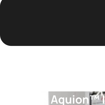
Dionex™ Aquion™ I