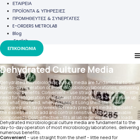
ΕΤΑΙΡΕΙΑ
ΠΡΟΪΟΝΤΑ & ΥΠΗΡΕΣΙΕΣ
ΠΡΟΜΗΘΕΥΤΕΣ & ΣΥΝΕΡΓΑΤΕΣ
E-ORDERS METROLAB
Blog
English
ΕΠΙΚΟΙΝΩΝΙΑ
Dehydrated Culture Media
Dehydrated microbiological culture media are fundamental to the
day-to-day operation of most microbiology laboratories, delivering
numerous benefits. Convenient – use straight from the shelf – little
need for refrigeration or specialist storage Waste-free – make up
only what you need, when you need it Long shelf-life – years
compared with days/weeks for ready prepared media Specialist –
the easiest way to add and control sensitive, non-autoclavable
components Cost-effective – fits all lab regimes and work loads
Dehydrated microbiological culture media are fundamental to the
day-to-day operation of most microbiology laboratories, delivering
numerous benefits.
Convenient
– use straight from the shelf – little need for