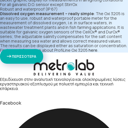
For all galvanic D.O. sensor except StirrOx
Robust and waterproof (IP 67)
Dissolved oxygen measurement – really simple
: The Oxi 3205 is
an easy to use, robust and waterproof portable meter for the
measurement of dissolved oxygen, i.e. in surface waters, in
wastewater treatment plants and in fish farming applications. It is
suitable for galvanic oxygen sensors of the CellOx® and DurOx®
series; the adjustable salinity compensates for the salt content
when measuring sea water and allows correct measured values.
The results can be displayed either as saturation or concentration.
Find more information about ProfiLine Oxi 3205
here
.
ΠΕΡΙΣΣΟΤΕΡΑ
Εξειδίκευση στην αναλυτική τεχνολογία και ολοκληρωμένες λύσεις
εργαστηριακού εξοπλισμού με πολυετή εμπειρία και τεχνική
επάρκεια.
Facebook