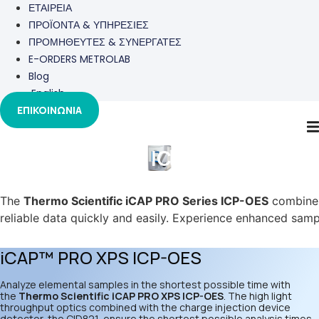
ΕΤΑΙΡΕΙΑ
ΠΡΟΪΟΝΤΑ & ΥΠΗΡΕΣΙΕΣ
ΠΡΟΜΗΘΕΥΤΕΣ & ΣΥΝΕΡΓΑΤΕΣ
E-ORDERS METROLAB
Blog
English
ΕΠΙΚΟΙΝΩΝΙΑ
Φασματόμετρα ICP-OES
The
Thermo Scientific iCAP PRO Series ICP-OES
combines 
reliable data quickly and easily. Experience enhanced sampl
iCAP™ PRO XPS ICP-OES
Analyze elemental samples in the shortest possible time with
the
Thermo Scientific iCAP PRO XPS ICP-OES
. The high light
throughput optics combined with the charge injection device
detector, the CID821, ensure the shortest possible analysis times.