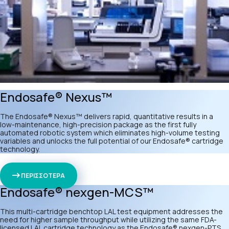
Endosafe® Nexus™
The Endosafe® Nexus™ delivers rapid, quantitative results in a
low-maintenance, high-precision package as the first fully
automated robotic system which eliminates high-volume testing
variables and unlocks the full potential of our
Endosafe® cartridge
technology
.
ΠΕΡΙΣΣΟΤΕΡΑ
Endosafe® nexgen-MCS™
This multi-cartridge benchtop LAL test equipment addresses the
need for higher sample throughput while utilizing the same FDA-
licensed
LAL cartridge technology
as the Endosafe® nexgen-PTS.