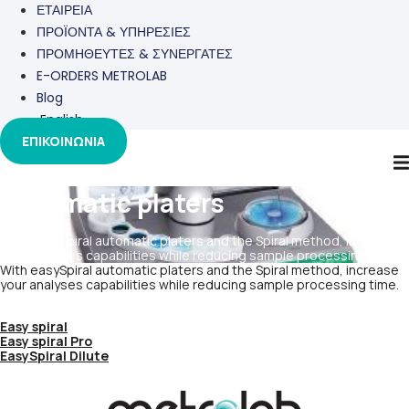
ΕΤΑΙΡΕΙΑ
ΠΡΟΪΟΝΤΑ & ΥΠΗΡΕΣΙΕΣ
ΠΡΟΜΗΘΕΥΤΕΣ & ΣΥΝΕΡΓΑΤΕΣ
E-ORDERS METROLAB
Blog
English
ΕΠΙΚΟΙΝΩΝΙΑ
Automatic platers
With easySpiral automatic platers and the Spiral method, increase
your analyses capabilities while reducing sample processing time.
With easySpiral automatic platers and the Spiral method, increase
your analyses capabilities while reducing sample processing time.
Easy spiral
Easy spiral Pro
EasySpiral Dilute