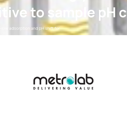
sitive to sample pH
a-low adsorption and pH shift for