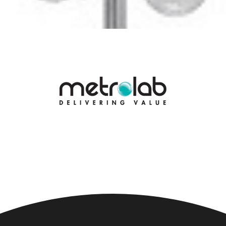
olvents or with low eutectic
85°C