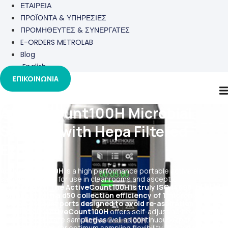
ΕΤΑΙΡΕΙΑ
ΠΡΟΪΟΝΤΑ & ΥΠΗΡΕΣΙΕΣ
ΠΡΟΜΗΘΕΥΤΕΣ & ΣΥΝΕΡΓΑΤΕΣ
E-ORDERS METROLAB
Blog
English
ΕΠΙΚΟΙΝΩΝΙΑ
ActiveCount100H Microbial
Sampler with Hepa Filtered
Exhaust
ActiveCount100H
is a high performance portable active air
sampler suitable for use in cleanrooms and asceptic
environments.
The ActiveCount100H is truly ISO 14698
compliant with a d50 collection efficiency of 1 micron and HEPA
filtered exhaust ports designed to avoid re-aspiration of
sampled air
.
ActiveCount100H
offers self-adjusting flow control
to ensure accurate sampling as well as continuous & periodic
sampling modes for optimum sampling flexibility. The autoclavable