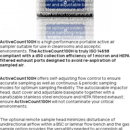
impactor head, dust cover and adjustable baseplate together with
a sanatizable stainless steel enclosure and HEPA filtered exhaust;
ensure
ActiveCount100H
will not contaminate your critical
environments. The optional remote sample head minimizes
disturbance of unidirectional airflow within a BSC or laminar flow
bench and the gas sample option provides the versatility needed
to accomplish all your critical sampling requirements. Find more
information about the ActiveCount100H Microbial Sampler
here
.
ActiveCount100H
is a high performance portable active air
sampler suitable for use in cleanrooms and asceptic
environments.
The ActiveCount100H is truly ISO 14698
compliant with a d50 collection efficiency of 1 micron and HEPA
filtered exhaust ports designed to avoid re-aspiration of
sampled air
.
ActiveCount100H
offers self-adjusting flow control to ensure
accurate sampling as well as continuous & periodic sampling
modes for optimum sampling flexibility. The autoclavable impactor
head, dust cover and adjustable baseplate together with a
sanatizable stainless steel enclosure and HEPA filtered exhaust;
ensure
ActiveCount100H
will not contaminate your critical
environments.
The optional remote sample head minimizes disturbance of
unidirectional airflow within a BSC or laminar flow bench and the gas
sample option provides the versatility needed to accomplish all